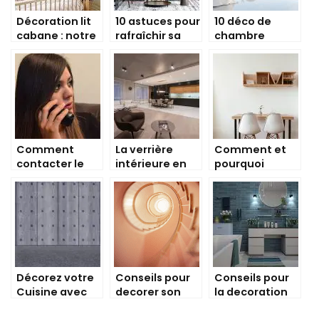
Décoration lit
10 astuces pour
10 déco de
cabane : notre
rafraîchir sa
chambre
guide complet
décoration
tendances
d’intérieur à
pour cet été
petit budget
Comment
La verrière
Comment et
contacter le
intérieure en
pourquoi
service client
bois, un must-
amenager sa
de votre
have pour
maison
fournisseur de
votre
gaz ?
décoration
intérieure !
Décorez votre
Conseils pour
Conseils pour
Cuisine avec
decorer son
la decoration
Style : offrez-
escalier
de la salle de