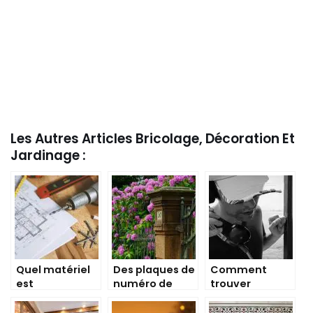
Les Autres Articles Bricolage, Décoration Et
Jardinage :
Quel matériel
Des plaques de
Comment
est
numéro de
trouver
indispensable
maison pour
facilement le
quand on est
chaque style
numéro d’un