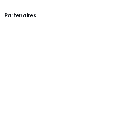
vous une
bains
Tapisserie !”
Partenaires