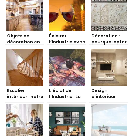
bricoleur ?
de maison
service client ?
Objets de
Éclairer
Décoration :
décoration en
l’Industrie avec
pourquoi opter
bois pour la
des Luminaires
pour des
maison
Décoratifs: La
panneaux
Solution Ultime
muraux
pour Votre
décoratifs ?
Espace !
Escalier
L’éclat de
Design
intérieur : notre
l’Industrie : La
d’intérieur
guide complet
Lumière d’un
industriel : 10
Luminaire Style
techniques
Industriel
pour créer sa
propre
décoration
industrielle