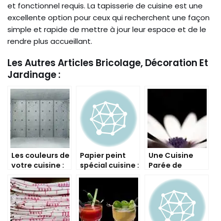
et fonctionnel requis. La tapisserie de cuisine est une
excellente option pour ceux qui recherchent une façon
simple et rapide de mettre à jour leur espace et de le
rendre plus accueillant.
Les Autres Articles Bricolage, Décoration Et
Jardinage :
Les couleurs de
Papier peint
Une Cuisine
votre cuisine :
spécial cuisine :
Parée de
illuminez votre
découvrez
Subtils Papiers
intérieur avec
notre sélection
Peints :
la tapisserie !
Apportez de
l’Eclat à Votre
Intérieur !