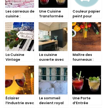
Les carreaux de
Une Cuisine
Couleur papier
cuisine :
Transformée
peint pour
réinventer la
avec un Papier
cuisine
modernité !
Peint
Éblouissant !
La Cuisine
La cuisine
Maître des
Vintage
ouverte avec
fourneaux :
Revient en
verrière, c’est
Quand la
Force avec des
la classe !
cuisine devient
Papiers Peints
un art !
Élégants et
Intemporels
Éclairer
Le sommeil
Une Porte
l’Industrie avec
devient royal
d’Entrée
des Luminaires
avec la tête de
Ancienne pour