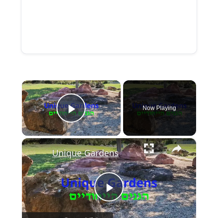
×
Now Playing
Play Video
×
Unique Gardens
Play