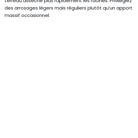
terreau assèche plus rapidement les racines. Privilégiez
des arrosages légers mais réguliers plutôt qu’un apport
massif occasionnel.