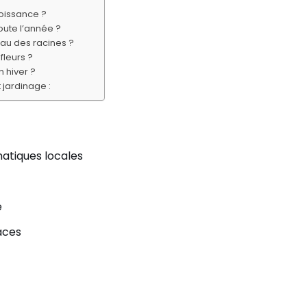
roissance ?
oute l’année ?
eau des racines ?
fleurs ?
n hiver ?
 jardinage :
matiques locales
e
aces