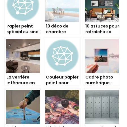
l’Eclat à Votre
lumineux grâce
Intérieur !
à une verrière !
Papier peint
10 déco de
10 astuces pour
spécial cuisine :
chambre
rafraîchir sa
découvrez
tendances
décoration
notre sélection
pour cet été
d’intérieur à
petit budget
La verrière
Couleur papier
Cadre photo
intérieure en
peint pour
numérique :
bois, un must-
cuisine
notre guide
have pour
complet
votre
décoration
intérieure !