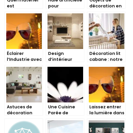
est
pour
décoration en
indispensable
l’occultation
bois pour la
quand on est
de clôture,
maison
bricoleur ?
pourquoi est-
ce si pratique ?
Éclairer
Design
Décoration lit
l’Industrie avec
d’intérieur
cabane : notre
des Luminaires
industriel : 10
guide complet
Décoratifs: La
techniques
Solution Ultime
pour créer sa
pour Votre
propre
Espace !
décoration
industrielle
Astuces de
Une Cuisine
Laissez entrer
décoration
Parée de
la lumière dans
industrielle
Subtils Papiers
votre chambre:
Peints :
Transformez-
Apportez de
la en espace