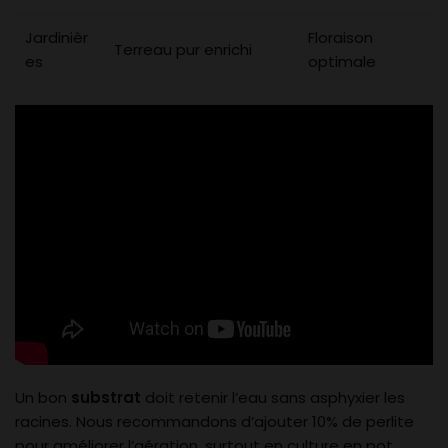
Jardinièr
Floraison
Terreau pur enrichi
es
optimale
Un bon
substrat
doit retenir l’eau sans asphyxier les
racines. Nous recommandons d’ajouter 10% de perlite
pour améliorer l’aération, surtout en culture en pot.