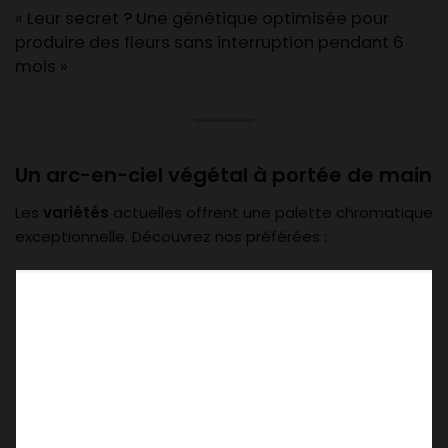
« Leur secret ? Une génétique optimisée pour
produire des fleurs sans interruption pendant 6
mois »
Un arc-en-ciel végétal à portée de main
Les
variétés
actuelles offrent une palette chromatique
exceptionnelle. Découvrez nos préférées :