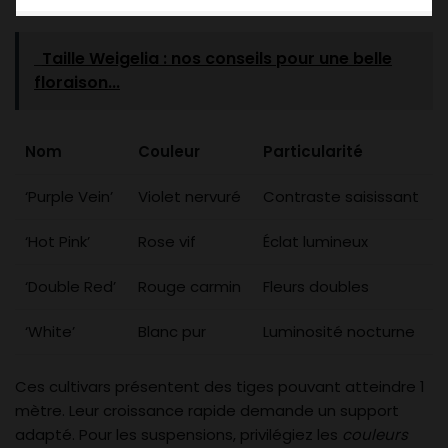
Taille Weigelia : nos conseils pour une belle
floraison...
Nom
Couleur
Particularité
‘Purple Vein’
Violet nervuré
Contraste saisissant
‘Hot Pink’
Rose vif
Éclat lumineux
‘Double Red’
Rouge carmin
Fleurs doubles
‘White’
Blanc pur
Luminosité nocturne
Ces cultivars présentent des tiges pouvant atteindre 1
mètre. Leur croissance rapide demande un support
adapté. Pour les suspensions, privilégiez les
couleurs