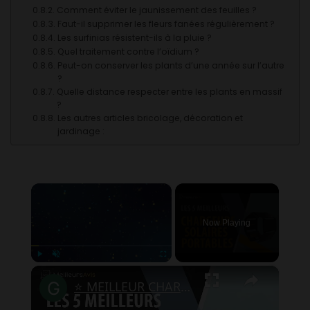
Comment éviter le jaunissement des feuilles ?
Faut-il supprimer les fleurs fanées régulièrement ?
Les surfinias résistent-ils à la pluie ?
Quel traitement contre l’oïdium ?
Peut-on conserver les plants d’une année sur l’autre
?
Quelle distance respecter entre les plants en massif
?
Les autres articles bricolage, décoration et
jardinage :
×
Now Playing
×
Play
Unmute
Fullscreen
⭐️ MEILLEUR CHARGEUR SOLAIRE PORTABLE - Comparatif 2024